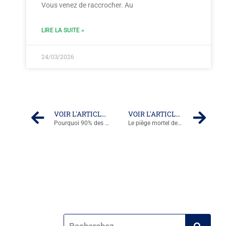
Vous venez de raccrocher. Au
LIRE LA SUITE »
24/03/2026
VOIR L'ARTICLE PRÉCÉDENT
VOIR L'ARTICLE SUIVANT
Pourquoi 90% des pages qui vendent b2b ratent leur cible (et comment l’éviter)
Le piège mortel des pages qui vendent trop bien… et comment l’éviter