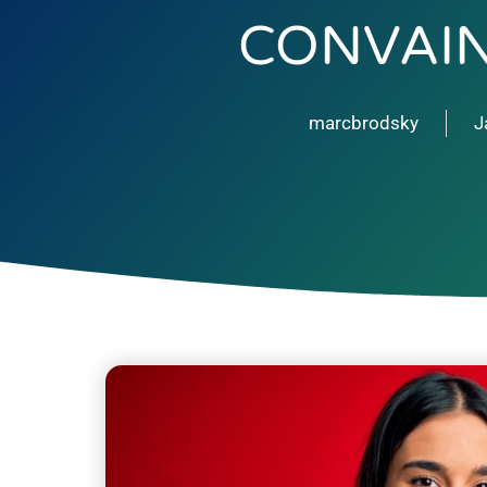
CONVAI
marcbrodsky
J